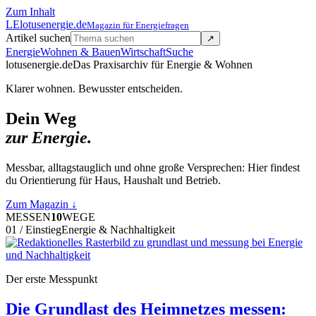
Zum Inhalt
LE
lotusenergie.de
Magazin für Energiefragen
Artikel suchen
↗
Energie
Wohnen & Bauen
Wirtschaft
Suche
lotusenergie.de
Das Praxisarchiv für Energie & Wohnen
Klarer wohnen. Bewusster entscheiden.
Dein Weg
zur Energie.
Messbar, alltagstauglich und ohne große Versprechen: Hier findest
du Orientierung für Haus, Haushalt und Betrieb.
Zum Magazin
↓
MESSEN
10
WEGE
01 / Einstieg
Energie & Nachhaltigkeit
Der erste Messpunkt
Die Grundlast des Heimnetzes messen: