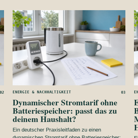
ENERGIE & NACHHALTIGKEIT
E
02
03
Dynamischer Stromtarif ohne
E
Batteriespeicher: passt das zu
B
deinem Haushalt?
M
H
Ein deutscher Praxisleitfaden zu einen
dynamischen Stromtarif ohne Batteriespeicher: