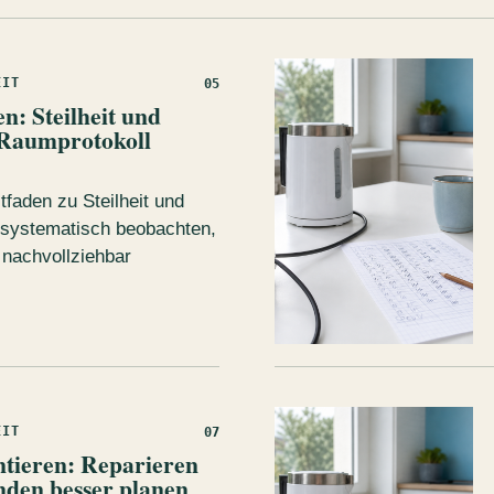
EIT
05
en: Steilheit und
 Raumprotokoll
tfaden zu Steilheit und
 systematisch beobachten,
 nachvollziehbar
EIT
07
tieren: Reparieren
den besser planen