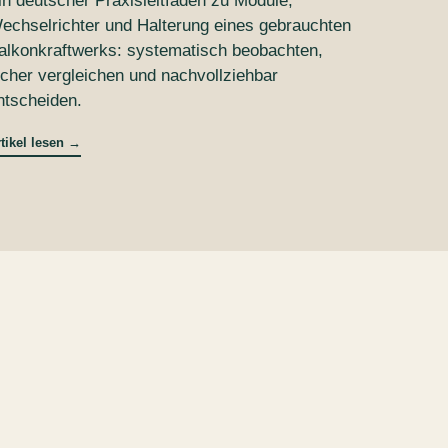
in deutscher Praxisleitfaden zu Module,
echselrichter und Halterung eines gebrauchten
alkonkraftwerks: systematisch beobachten,
icher vergleichen und nachvollziehbar
ntscheiden.
tikel lesen
→