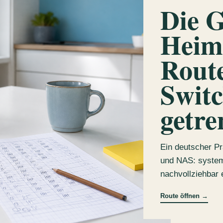
Die G
Heim
Route
Swit
getre
Ein deutscher Pr
und NAS: system
nachvollziehbar 
Route öffnen
→