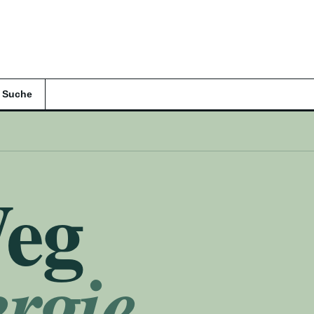
Suche
eg
rgie.